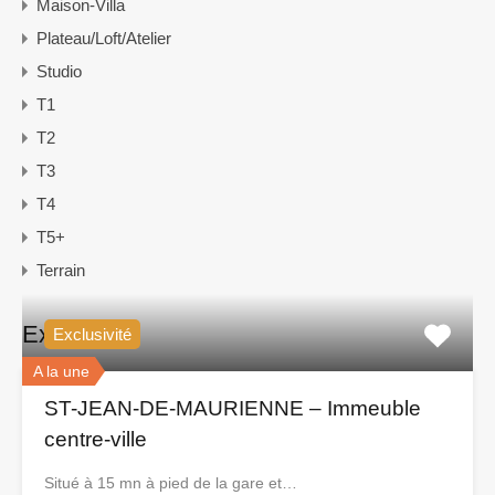
Maison-Villa
Plateau/Loft/Atelier
Studio
T1
T2
T3
T4
T5+
Terrain
Exclusivité
Exclusivité
A la une
ST-JEAN-DE-MAURIENNE – Immeuble
centre-ville
Situé à 15 mn à pied de la gare et…