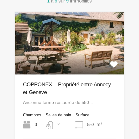
1
à
6
sur
9
Immobilies
COPPONEX – Propriété entre Annecy
et Genève
Ancienne ferme restaurée de 550…
Chambres
Salles de bain
Surface
m²
3
550
2