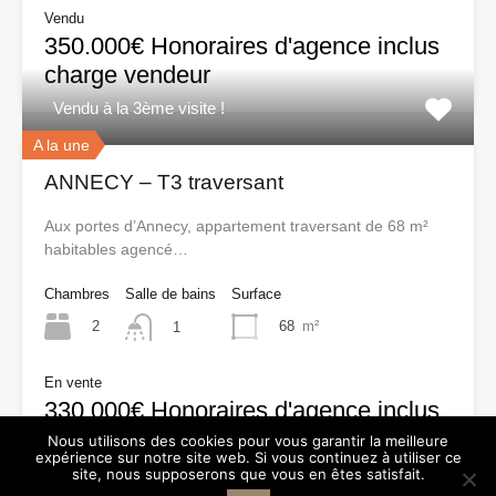
Vendu
350.000€ Honoraires d'agence inclus
charge vendeur
Vendu à la 3ème visite !
A la une
ANNECY – T3 traversant
Aux portes d’Annecy, appartement traversant de 68 m²
habitables agencé…
Chambres
Salle de bains
Surface
2
68
m²
1
En vente
330.000€ Honoraires d'agence inclus
charge vendeur
Nous utilisons des cookies pour vous garantir la meilleure
expérience sur notre site web. Si vous continuez à utiliser ce
site, nous supposerons que vous en êtes satisfait.