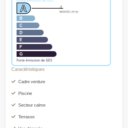
Faible émission de GES
A
4
KgéqCO2 / m².an
B
C
D
E
F
G
Forte émission de GES
Caractéristiques
Cadre verdure
Piscine
Secteur calme
Terrasse