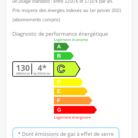
un usage standard : entre 1210 € et 1710 € par an.
Prix moyens des énergies indexés au 1er janvier 2021
(abonnements compris)
Diagnostic de performance énergétique
Logement économe
A
B
130
4*
C
KWh/m².an
kg CO2/m².an
D
E
F
G
Logement énergivore
* Dont émissions de gaz à effet de serre