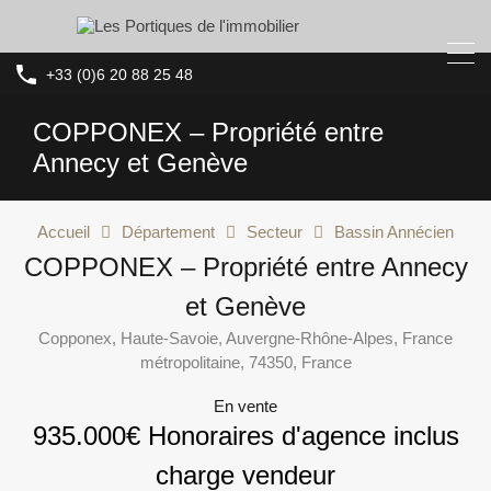
+33 (0)6 20 88 25 48
COPPONEX – Propriété entre
Annecy et Genève
Accueil
Département
Secteur
Bassin Annécien
COPPONEX – Propriété entre Annecy
et Genève
Copponex, Haute-Savoie, Auvergne-Rhône-Alpes, France
métropolitaine, 74350, France
En vente
935.000€ Honoraires d'agence inclus
charge vendeur