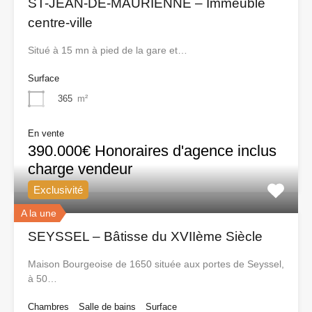
ST-JEAN-DE-MAURIENNE – Immeuble
centre-ville
Situé à 15 mn à pied de la gare et…
Surface
365
m²
En vente
390.000€ Honoraires d'agence inclus
charge vendeur
Exclusivité
A la une
SEYSSEL – Bâtisse du XVIIème Siècle
Maison Bourgeoise de 1650 située aux portes de Seyssel,
à 50…
Chambres
Salle de bains
Surface