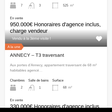
7
525
m²
3
En vente
950.000€ Honoraires d'agence inclus,
charge vendeur
Vendu à la 3ème visite !
A la une
ANNECY – T3 traversant
Aux portes d’Annecy, appartement traversant de 68 m²
habitables agencé…
Chambres
Salle de bains
Surface
2
68
m²
1
En vente
330.000€ Honoraires d'agence inclus