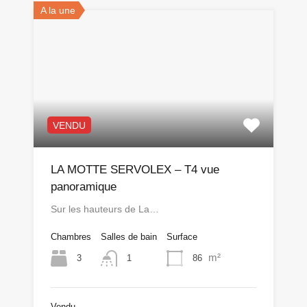
A la une
VENDU
LA MOTTE SERVOLEX – T4 vue
panoramique
Sur les hauteurs de La…
Chambres
Salles de bain
Surface
m²
3
86
1
Vendu