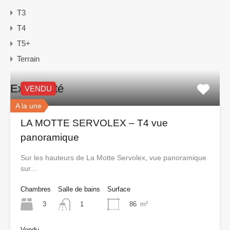
T3
T4
T5+
Terrain
Exclusivité
VENDU
A la une
LA MOTTE SERVOLEX – T4 vue
panoramique
Sur les hauteurs de La Motte Servolex, vue panoramique
sur…
Chambres
Salle de bains
Surface
3
86
m²
1
Vendu