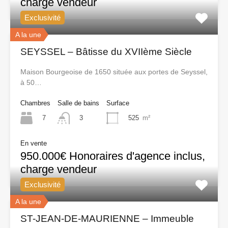
charge vendeur
Exclusivité
A la une
SEYSSEL – Bâtisse du XVIIème Siècle
Maison Bourgeoise de 1650 située aux portes de Seyssel,
à 50…
Chambres
Salle de bains
Surface
7
525
m²
3
En vente
950.000€ Honoraires d'agence inclus,
charge vendeur
Exclusivité
A la une
ST-JEAN-DE-MAURIENNE – Immeuble