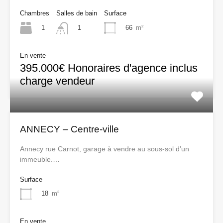
Chambres
Salles de bain
Surface
1
66
m²
1
En vente
395.000€ Honoraires d'agence inclus
charge vendeur
ANNECY – Centre-ville
Annecy rue Carnot, garage à vendre au sous-sol d’un
immeuble.…
Surface
18
m²
En vente