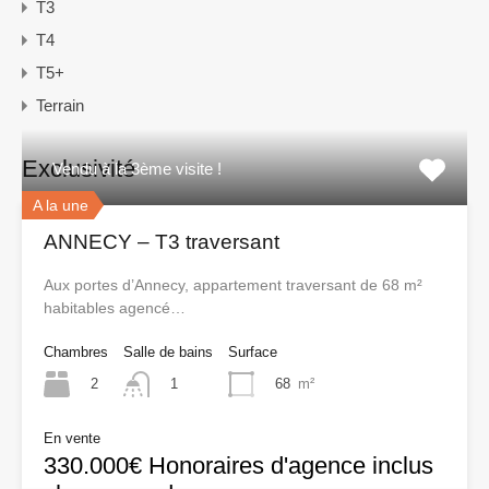
T3
T4
T5+
Terrain
Exclusivité
Vendu à la 3ème visite !
A la une
ANNECY – T3 traversant
Aux portes d’Annecy, appartement traversant de 68 m²
habitables agencé…
Chambres
Salle de bains
Surface
2
68
m²
1
En vente
330.000€ Honoraires d'agence inclus