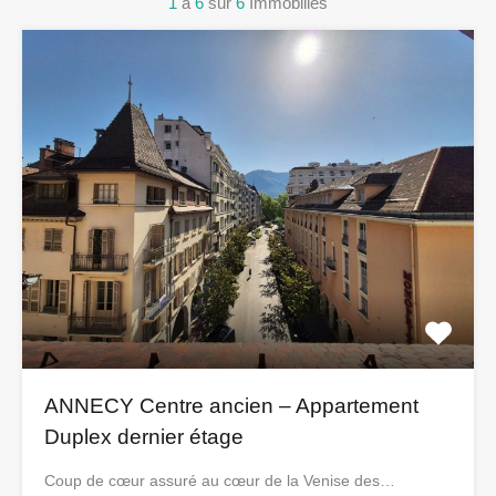
1
à
6
sur
6
Immobilies
ANNECY Centre ancien – Appartement
Duplex dernier étage
Coup de cœur assuré au cœur de la Venise des…